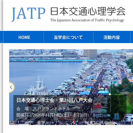
第23回八戸⼤会
ホテル
4日(土)～15日(日)
Read more