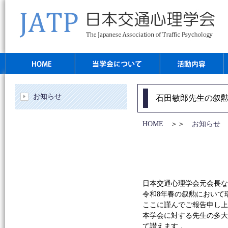
お知らせ
石田敏郎先生の叙
HOME
＞＞
お知らせ
＞
日本交通心理学会元会長な
令和8年春の叙勲において
ここに謹んでご報告申し上
本学会に対する先生の多
て讃えます．