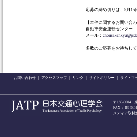
応募の締め切りは、5月15
【本件に関するお問い合わ
自動車安全運転センター 
メール：
chousakenkyu@jsdc
多数のご応募をお待ちして
｜
お問い合わせ
｜
アクセスマップ
｜
リンク
｜
サイトポリシー
｜
サイトマ
〒160-000
FAX： 03-3351-
メディア取材窓口 